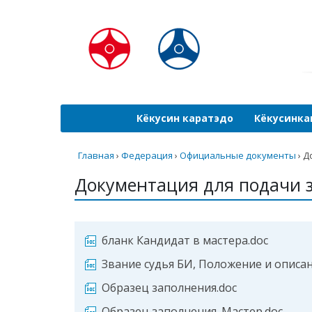
Кёкусин каратэдо
Кёкусинка
Главная
›
Федерация
›
Официальные документы
›
Д
Документация для подачи 
бланк Кандидат в мастера.doc
Звание судья БИ, Положение и описа
Образец заполнения.doc
Образец заполнения_Мастер.doc