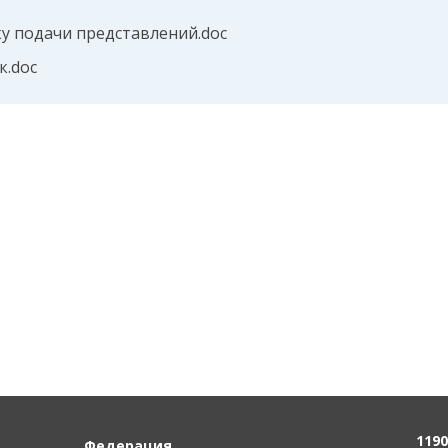
у подачи представлений.doc
к.doc
1190
Федерация