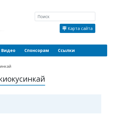
Карта сайта
Видео
Спонсорам
Ссылки
синкай
 киокусинкай